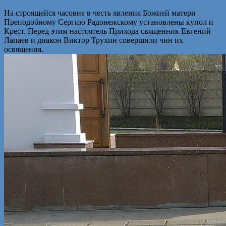
На строящейся часовне в честь явления Божией матери
Преподобному Сергию Радонежскому установлены купол и
Крест. Перед этим настоятель Прихода священник Евгений
Лапаев и диакон Виктор Трухин совершили чин их
освящения.