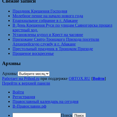
Свежие записи
Праздник Крещения Господня
Молебное пение на начало нового года
Епархиальное собрание в г. Абакане
В День Крещения Руси по улицам Саяногорска прошел
крестный ход.
Установлены купол и Крест на часовне
Прихожане Свято-Троицкого Прихода посетили
Архиерейскую службу в г. Абакане
Престольный праздник в Троицком Приходе
Прощеное воскресенье
Архивы
Архивы
Работает на Prihod.ru
при поддержке
ORTOX.RU
[
Войти
]
Перейти к верхней панели
Войти
Регистрация
Православный календарь на сегодня
В-Православии.рф
Поиск