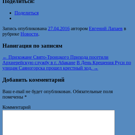
Поделиться:
Поделиться
Запись опубликована
27.04.2016
автором
Евгений Лапаев
в
рубрике
Новости
.
Навигация по записям
←
Прихожане Свято-Троицкого Прихода посетили
Архиерейскую службу в г. Абакане
В День Крещения Руси по
улицам Саяногорска прошел крестный ход.
→
Добавить комментарий
Ваш e-mail не будет опубликован.
Обязательные поля
помечены
*
Комментарий