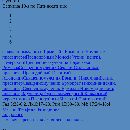
Суббота
Седмица 10-я по Пятидесятнице
Священномученики Ермолай , Ермипп и Ермократ,
пресвитеры
Преподобный Моисей Угрин (венгр),
Печерский
Преподобномученица Параскева
Римская
Священномученик Сергий Стрельников,
пресвитер
Преподобный Геронтий
Афонский
Священномученик Ермипп Никомидийский,
пресвитер
Священномученик Ермократ Никомидийский,
пресвитер
Священномученик Ермолай Никомидийский,
пресвитер
Мученица Ореозила
Феодосий Кавказский,
иеросхимонах
Преподобный Исаакий Святогорский
Гал.5:22-6:2, Лк.6:17–23, Рим.15:30–33, Мф.17:24–18:4
Мысли Феофана Затворника
подробнее
Полная версия православного календаря