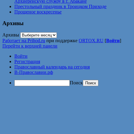
Архиерейскую службу в г. Абакане
Престольный праздник в Троицком Приходе
Прощеное воскресенье
Архивы
Архивы
Работает на Prihod.ru
при поддержке
ORTOX.RU
[
Войти
]
Перейти к верхней панели
Войти
Регистрация
Православный календарь на сегодня
В-Православии.рф
Поиск