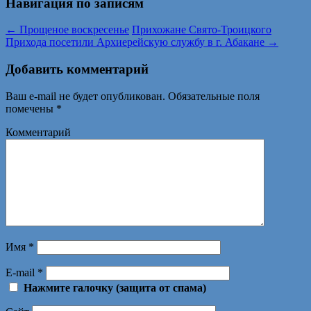
Навигация по записям
←
Прощеное воскресенье
Прихожане Свято-Троицкого
Прихода посетили Архиерейскую службу в г. Абакане
→
Добавить комментарий
Ваш e-mail не будет опубликован.
Обязательные поля
помечены
*
Комментарий
Имя
*
E-mail
*
Нажмите галочку (защита от спама)