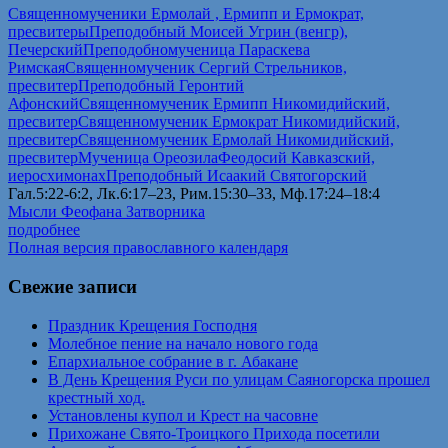
Священномученики Ермолай , Ермипп и Ермократ,
пресвитеры
Преподобный Моисей Угрин (венгр),
Печерский
Преподобномученица Параскева
Римская
Священномученик Сергий Стрельников,
пресвитер
Преподобный Геронтий
Афонский
Священномученик Ермипп Никомидийский,
пресвитер
Священномученик Ермократ Никомидийский,
пресвитер
Священномученик Ермолай Никомидийский,
пресвитер
Мученица Ореозила
Феодосий Кавказский,
иеросхимонах
Преподобный Исаакий Святогорский
Гал.5:22-6:2, Лк.6:17–23, Рим.15:30–33, Мф.17:24–18:4
Мысли Феофана Затворника
подробнее
Полная версия православного календаря
Свежие записи
Праздник Крещения Господня
Молебное пение на начало нового года
Епархиальное собрание в г. Абакане
В День Крещения Руси по улицам Саяногорска прошел
крестный ход.
Установлены купол и Крест на часовне
Прихожане Свято-Троицкого Прихода посетили