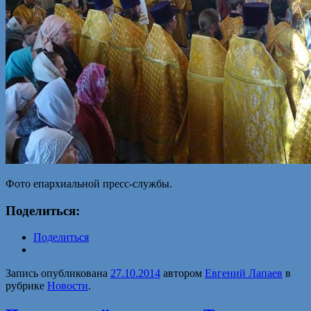
Фото епархиальной пресс-службы.
Поделиться:
Поделиться
Запись опубликована
27.10.2014
автором
Евгений Лапаев
в
рубрике
Новости
.