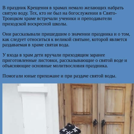
В праздник Крещения в храмах немало желающих набрать
святую воду. Тех, кто не был на богослужении в Свято-
Троицком храме встречали ученики и преподаватели
приходской воскресной школы.
Они рассказывали пришедшим о значении праздника и о том,
как следует относиться к великой святыне, которой является
раздаваемая в храме святая вода.
У входа в храм дети вручали приходящим заранее
приготовленные листовки, рассказывающие о святой воде и
объясняющие основные молитвословия праздника.
Помогали юные прихожане и при раздаче святой воды.